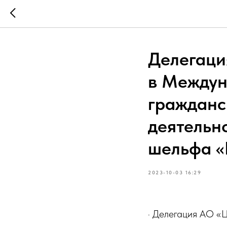
Делегаци
в Междун
гражданс
деятельн
шельфа «
2023-10-03 16:29
· Делегация АО «