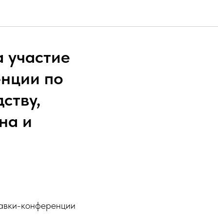
 участие
нции по
ству,
на и
тавки-конференции