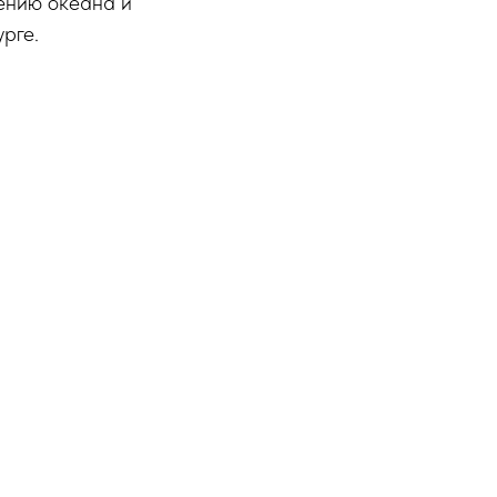
оению океана и
рге.